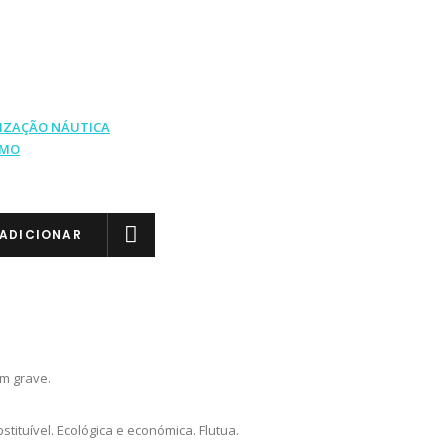
LIZAÇÃO NÁUTICA
IMO
ADICIONAR
m grave.
ituível. Ecológica e económica. Flutua.