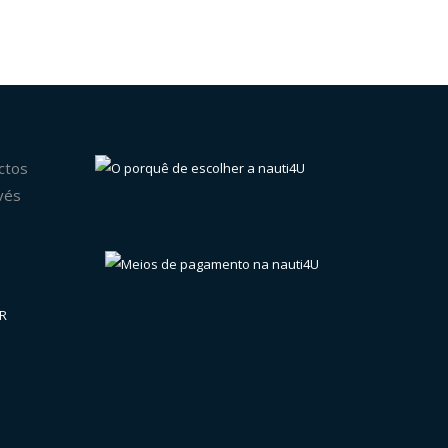
ctos
vés