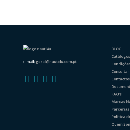
BLOG
Catálogos
e-mail:
geral@nauti4u.com.pt
Condições
Consulta
Contactos
Document
FAQ’s
Marcas Ná
Parcerias
Política 
Quem So