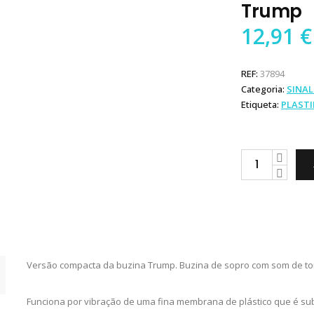
Trump
12,91
€
REF:
37894
Categoria:
SINA
Etiqueta:
PLAST
Plastimo
Buzina
Mini
Trump
quantity
Versão compacta da buzina Trump. Buzina de sopro com som de to
Funciona por vibração de uma fina membrana de plástico que é subst