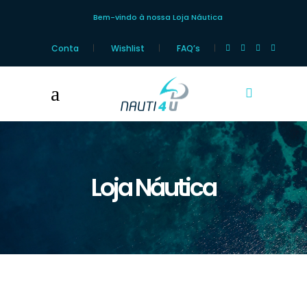
Bem-vindo à nossa Loja Náutica
Conta
Wishlist
FAQ’s
Loja Náutica