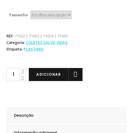
Tamanho
REF:
71022 | 71023 | 71024 | 71025
Categoria:
COLETES SALVA VIDAS
Etiqueta:
PLASTIMO
Plastimo
ADICIONAR
Colete
Bebé
100N
Amarelo
quantity
Descrição
Informação adicional