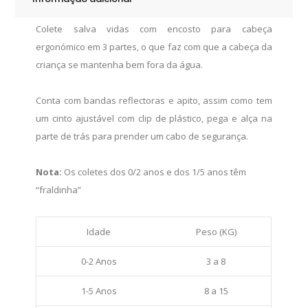
Colete salva vidas com encosto para cabeça
ergonómico em 3 partes, o que faz com que a cabeça da
criança se mantenha bem fora da água.
Conta com bandas reflectoras e apito, assim como tem
um cinto ajustável com clip de plástico, pega e alça na
parte de trás para prender um cabo de segurança.
Nota:
Os coletes dos 0/2 anos e dos 1/5 anos têm
“fraldinha”
Idade
Peso (KG)
0-2 Anos
3 a 8
1-5 Anos
8 a 15