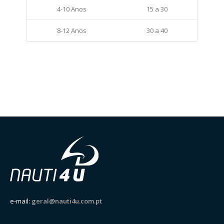
4-10 Anos
15 a 30
8-12 Anos
30 a 40
e-mail:
geral@nauti4u.com.pt