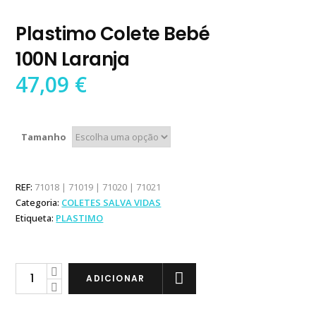
Plastimo Colete Bebé
100N Laranja
47,09
€
Tamanho
REF:
71018 | 71019 | 71020 | 71021
Categoria:
COLETES SALVA VIDAS
Etiqueta:
PLASTIMO
Plastimo
ADICIONAR
Colete
Bebé