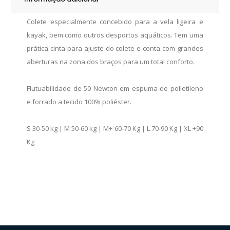
Colete especialmente concebido para a vela ligeira e
kayak, bem como outros desportos aquáticos. Tem uma
prática cinta para ajuste do colete e conta com grandes
aberturas na zona dos braços para um total conforto.
Flutuabilidade de 50 Newton em espuma de polietileno
e forrado a tecido 100% poliéster.
S 30-50 kg | M 50-60 kg | M+ 60-70 Kg | L 70-90 Kg | XL +90
Kg