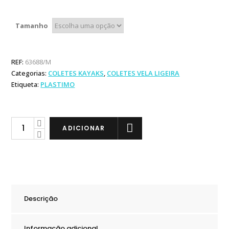
Tamanho
REF:
63688/M
Categorias:
COLETES KAYAKS
,
COLETES VELA LIGEIRA
Etiqueta:
PLASTIMO
Plastimo
ADICIONAR
Colete
Olympia
Blue
quantity
Descrição
Informação adicional