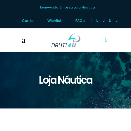
Bem-vindo à nossa Loja Náutica
Conta
Wishlist
FAQ’s
Loja Náutica