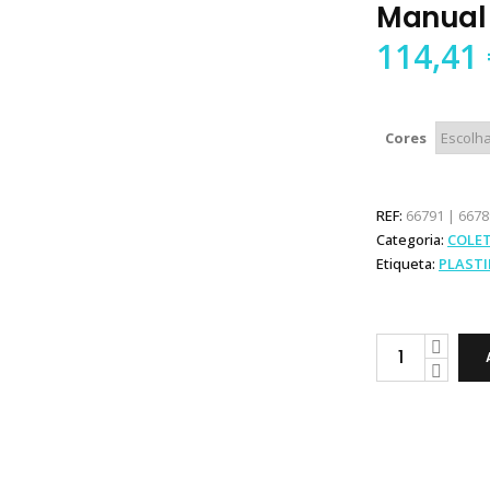
Manual 
114,41
Cores
REF:
66791 | 6678
Categoria:
COLET
Etiqueta:
PLAST
Plastimo
Colete
Pilot
Manual
com
Arnês