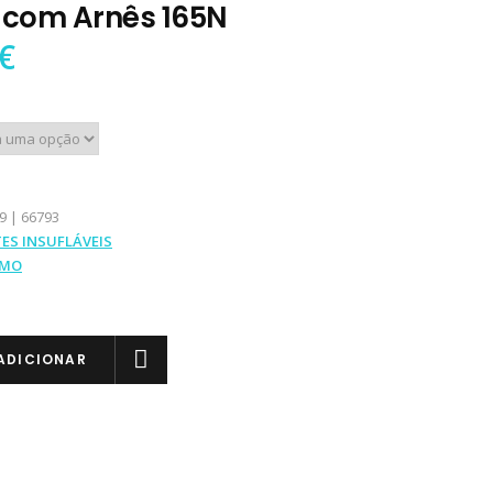
com Arnês 165N
€
9 | 66793
ES INSUFLÁVEIS
IMO
ADICIONAR