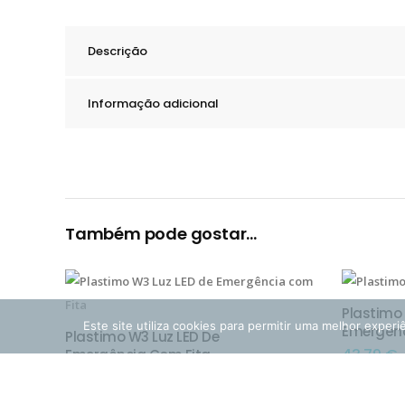
Descrição
Informação adicional
Também pode gostar…
Plastimo 
ADIC
Este site utiliza cookies para permitir uma melhor experiê
Emergênc
Plastimo W3 Luz LED De
ADICIONAR
43,79
€
Emergência Com Fita
31,32
€