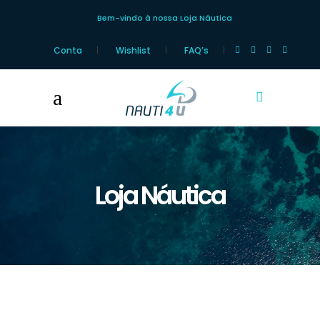
Bem-vindo à nossa Loja Náutica
Conta
Wishlist
FAQ’s
Loja Náutica