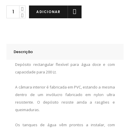
Plastimo
ADICIONAR
Depósito
Flexível
200
Lt.
quantity
Descrição
Depósito rectangular flexível para água doce e com
capacidade para 200 Lt.
A câmara interior é fabricada em PVC, estando a mesma
dentro de um invólucro fabricado em nylon ultra
resistente. O depósito resiste ainda a rasgões e
queimaduras.
Os tanques de água vêm prontos a instalar, com