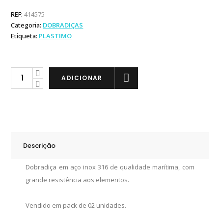
REF:
414575
Categoria:
DOBRADIÇAS
Etiqueta:
PLASTIMO
Plastimo
ADICIONAR
Dobradiça
em
Inox
60x80mm
quantity
Descrição
Dobradiça em aço inox 316 de qualidade marítima, com
grande resistência aos elementos.
Vendido em pack de 02 unidades.