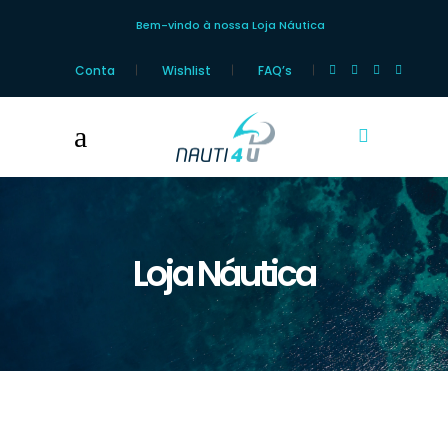
Bem-vindo à nossa Loja Náutica
Conta
Wishlist
FAQ’s
Loja Náutica