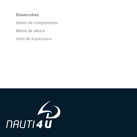
Dimensões
:
60mm de comprimento
80mm de altura
2mm de espessura