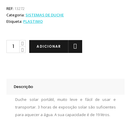
REF:
13272
Categoria:
SISTEMAS DE DUCHE
Etiqueta:
PLASTIMO
Plastimo
ADICIONAR
Duche
Solar
Portátil
quantity
Descrição
Duche solar portátil, muito leve e fácil de usar e
transportar. 3 horas de exposição solar são suficientes
para aquecer a água. A sua capacidade é de 19 litros.