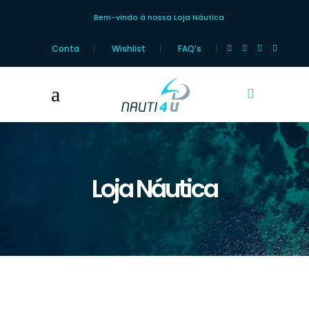
Bem-vindo à nossa Loja Náutica
Conta
Wishlist
FAQ’s
Loja Náutica