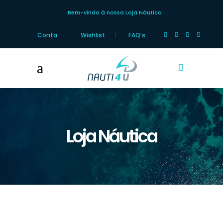
Bem-vindo à nossa Loja Náutica
Conta
Wishlist
FAQ’s
Loja Náutica