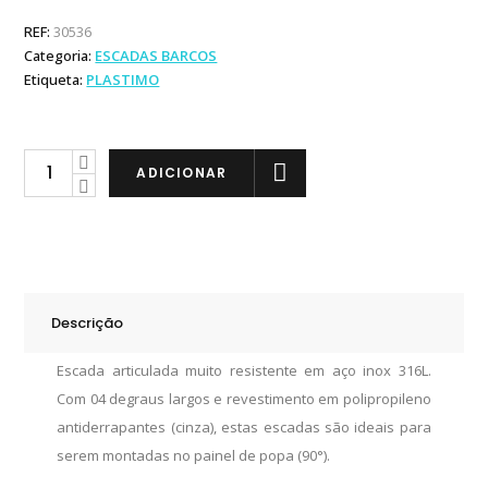
REF:
30536
Categoria:
ESCADAS BARCOS
Etiqueta:
PLASTIMO
Plastimo
ADICIONAR
Escada
Articulada
90
Graus
quantity
Descrição
Escada articulada muito resistente em aço inox 316L.
Com 04 degraus largos e revestimento em polipropileno
antiderrapantes (cinza), estas escadas são ideais para
serem montadas no painel de popa (90°).