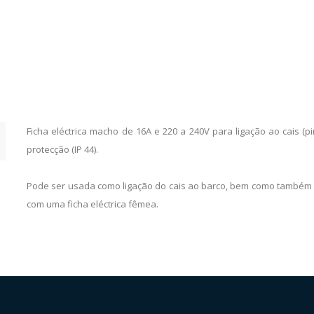
Ficha eléctrica macho de 16A e 220 a 240V para ligação ao cais (
protecção (IP 44).
Pode ser usada como ligação do cais ao barco, bem como também
com uma ficha eléctrica fêmea.