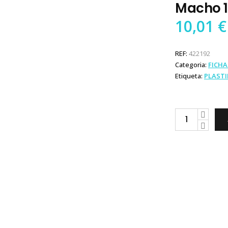
Macho 1
10,01
€
REF:
422192
Categoria:
FICHA
Etiqueta:
PLAST
Plastimo
Ficha
Eléctrica
Macho
16
Ah
quantity