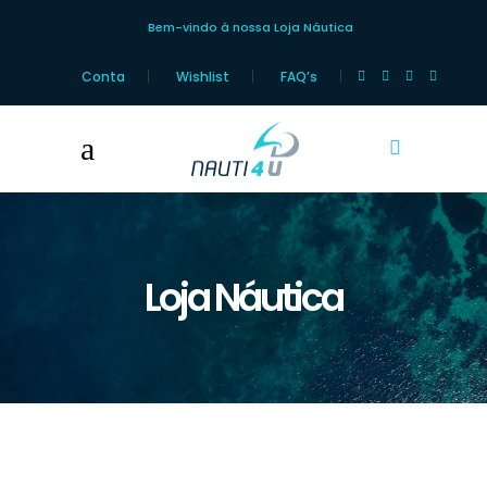
Bem-vindo à nossa Loja Náutica
Conta
Wishlist
FAQ’s
Loja Náutica