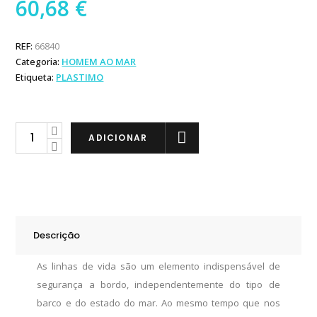
60,68
€
REF:
66840
Categoria:
HOMEM AO MAR
Etiqueta:
PLASTIMO
Plastimo
ADICIONAR
Linha
de
Vida
Elástica
2
Descrição
Mosquetões
quantity
As linhas de vida são um elemento indispensável de
segurança a bordo, independentemente do tipo de
barco e do estado do mar. Ao mesmo tempo que nos