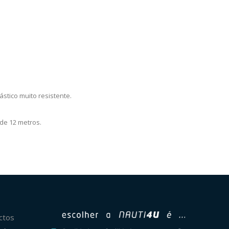
stico muito resistente.
de 12 metros.
ctos