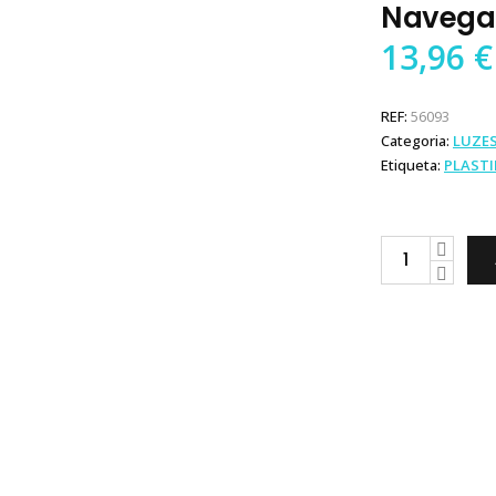
Navega
13,96
€
REF:
56093
Categoria:
LUZE
Etiqueta:
PLAST
Plastimo
Luz
de
Navegação
Popa
quantity