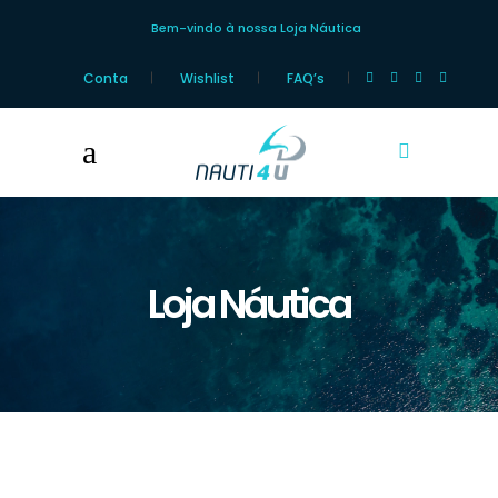
Bem-vindo à nossa Loja Náutica
Conta
Wishlist
FAQ’s
Loja Náutica