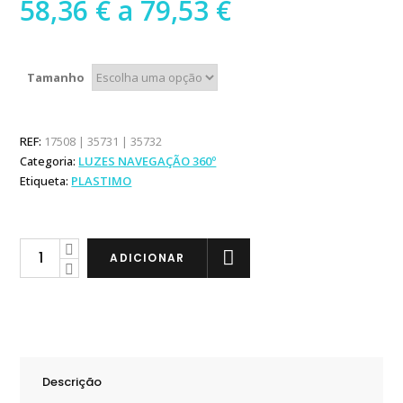
Preço
58,36
€
a
79,53
€
range:
58,36 €
through
Tamanho
79,53 €
REF:
17508 | 35731 | 35732
Categoria:
LUZES NAVEGAÇÃO 360º
Etiqueta:
PLASTIMO
Plastimo
ADICIONAR
Mastro
Luz
de
Fundear
Branca
Descrição
360º