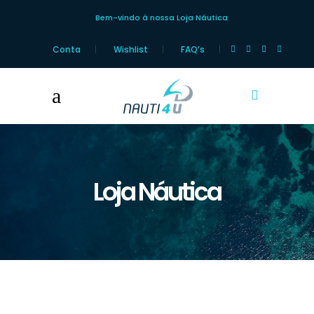
Bem-vindo à nossa Loja Náutica
Conta
Wishlist
FAQ’s
Loja Náutica