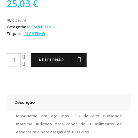
25,03
€
REF:
29738
Categoria:
MOSQUETÕES
Etiqueta:
PLASTIMO
Plastimo
ADICIONAR
Mosquetão
em
Inox
para
Cabo
Descrição
de
10mm
Mosquetão em aço inox 316 de alta qualidade
quantity
marítima. Indicado para cabos de 10 milímetros de
espessura e para cargas até 1000 kilos.