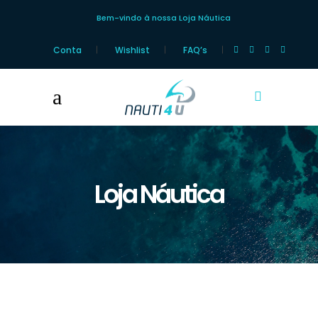
Bem-vindo à nossa Loja Náutica
Conta
Wishlist
FAQ’s
Loja Náutica