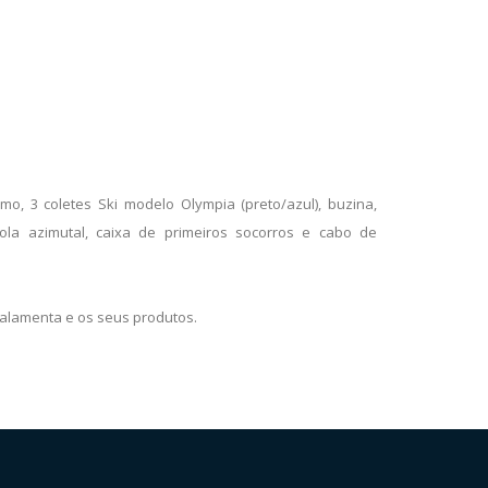
o, 3 coletes Ski modelo Olympia (preto/azul), buzina,
ola azimutal, caixa de primeiros socorros e cabo de
alamenta e os seus produtos.