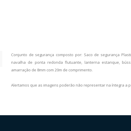
Conjunto de segurança composto por: Saco de segurança Plastim
navalha de ponta redonda flutuante, lanterna estanque, búss
amarração de 8mm com 20m de comprimento.
Alertamos que as imagens poderão não representar na íntegra a p