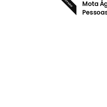
ESGOTADO
Mota Ág
Pessoa