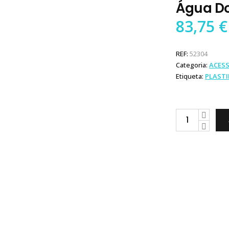
Água D
83,75
€
REF:
52304
Categoria:
ACES
Etiqueta:
PLAST
Plastimo
Tampa
Depósito
Água
Doce
quantity