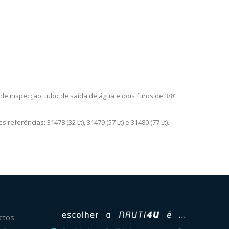
e inspecção, tubo de saída de água e dois furos de 3/8”
ferências: 31478 (32 Lt), 31479 (57 Lt) e 31480 (77 Lt).
ctos