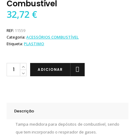
Combustível
32,72
€
REF:
11559
Categoria:
ACESSÓRIOS COMBUSTÍVEL
Etiqueta:
PLASTIMO
Plastimo
ADICIONAR
Tampa
Medidora
para
Depósitos
de
Descrição
Combustível
quantity
Tampa medidora para depósitos de combustível, sendo
que tem incorporado o respirador de gases.