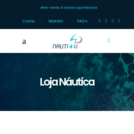
Bem-vindo à nossa Loja Náutica
Conta
Wishlist
FAQ’s
Loja Náutica