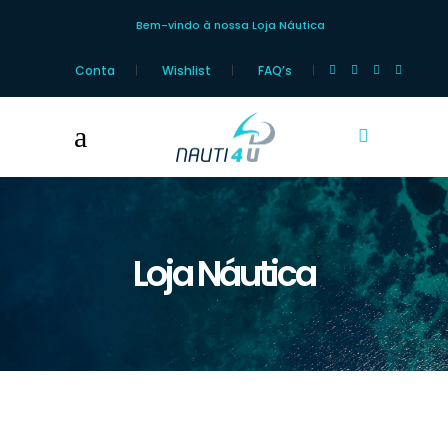
Bem-vindo à nossa Loja Náutica
Conta
Wishlist
FAQ’s
Loja Náutica