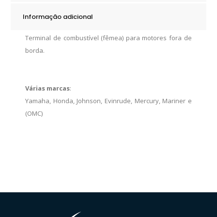
quantity
Informação adicional
Terminal de combustível (fêmea) para motores fora de
borda.
Várias marcas
:
Yamaha, Honda, Johnson, Evinrude, Mercury, Mariner e
(OMC)