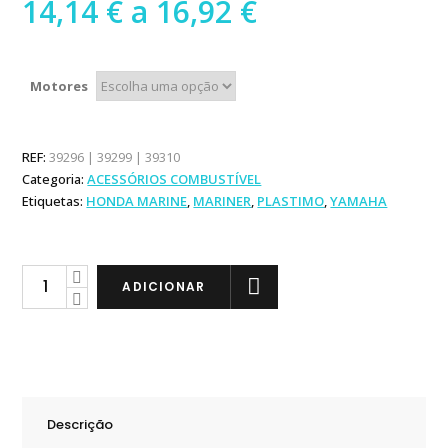
Preço
14,14
€
a
16,92
€
range:
14,14 €
through
Motores
16,92 €
REF:
39296 | 39299 | 39310
Categoria:
ACESSÓRIOS COMBUSTÍVEL
Etiquetas:
HONDA MARINE
,
MARINER
,
PLASTIMO
,
YAMAHA
Plastimo
ADICIONAR
Terminal
Combustível
Fêmea
para
Várias
Descrição
Marcas