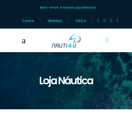
Bem-vindo à nossa Loja Náutica
Conta
Wishlist
FAQ’s
Loja Náutica