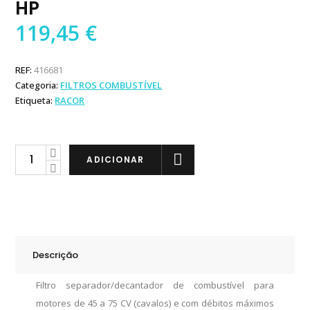
HP
119,45
€
REF:
416681
Categoria:
FILTROS COMBUSTÍVEL
Etiqueta:
RACOR
Racor
ADICIONAR
Filtro
Decantador
de
Combustível
45
Descrição
a
75
Filtro separador/decantador de combustível para
HP
motores de 45 a 75 CV (cavalos) e com débitos máximos