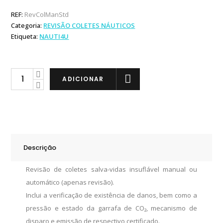
REF:
RevColManStd
Categoria:
REVISÃO COLETES NÁUTICOS
Etiqueta:
NAUTI4U
Revisão
ADICIONAR
Coletes
Insufláveis
Standard
quantity
Descrição
Revisão de coletes salva-vidas insuflável manual ou
automático (apenas revisão).
Inclui a verificação de existência de danos, bem como a
pressão e estado da garrafa de CO₂, mecanismo de
disparo e emissão de respectivo certificado.