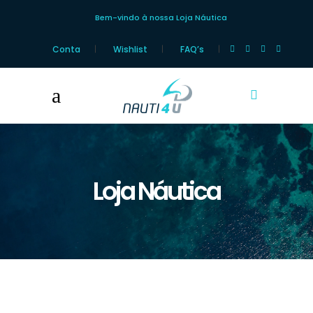
Bem-vindo à nossa Loja Náutica
Conta
Wishlist
FAQ’s
Loja Náutica