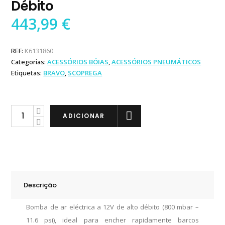
Débito
443,99
€
REF:
K6131860
Categorias:
ACESSÓRIOS BÓIAS
,
ACESSÓRIOS PNEUMÁTICOS
Etiquetas:
BRAVO
,
SCOPREGA
Scoprega
ADICIONAR
GE
10-
8B
Bomba
de
Descrição
Ar
Eléctrica
Bomba de ar eléctrica a 12V de alto débito (800 mbar –
12V
11.6 psi), ideal para encher rapidamente barcos