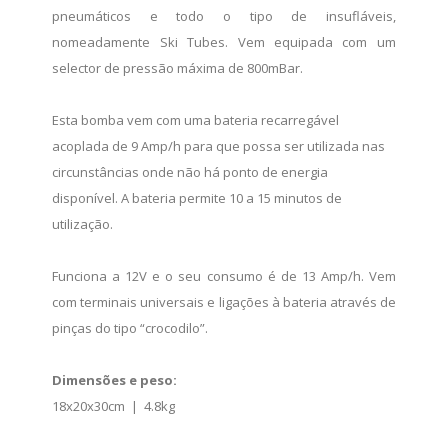
de
pneumáticos e todo o tipo de insufláveis,
Alto
nomeadamente Ski Tubes. Vem equipada com um
Débito
selector de pressão máxima de 800mBar.
quantity
Esta bomba vem com uma bateria recarregável
acoplada de 9 Amp/h para que possa ser utilizada nas
circunstâncias onde não há ponto de energia
disponível. A bateria permite 10 a 15 minutos de
utilização.
Funciona a 12V e o seu consumo é de 13 Amp/h. Vem
com terminais universais e ligações à bateria através de
pinças do tipo “crocodilo”.
Dimensões e peso:
18x20x30cm | 4.8kg