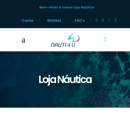
Bem-vindo à nossa Loja Náutica
Conta
Wishlist
FAQ’s
Loja Náutica