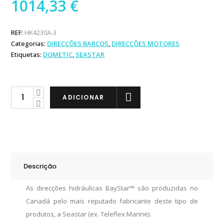
1014,33
€
REF:
HK4230A-3
Categorias:
DIRECÇÕES BARCOS
,
DIRECÇÕES MOTORES
Etiquetas:
DOMETIC
,
SEASTAR
Seastar
ADICIONAR
Direção
Hidráulica
BayStar
-
9m
Descrição
quantity
As direcções hidráulicas BayStar™ são produzidas no
Canadá pelo mais reputado fabricante deste tipo de
produtos, a Seastar (ex. Teleflex Marine).