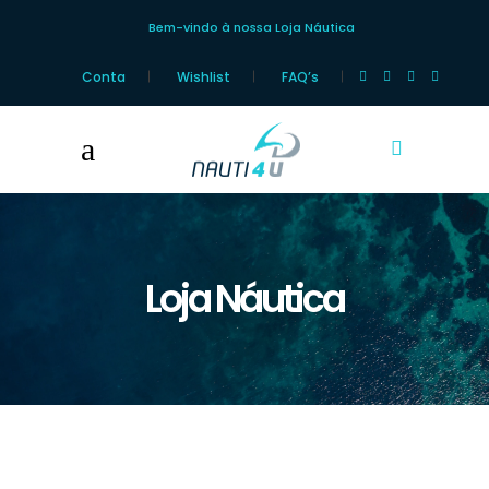
Bem-vindo à nossa Loja Náutica
Conta
Wishlist
FAQ’s
Loja Náutica