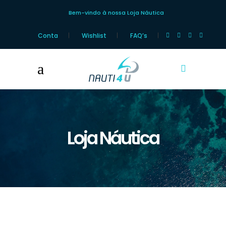
Bem-vindo à nossa Loja Náutica
Conta
Wishlist
FAQ’s
Loja Náutica