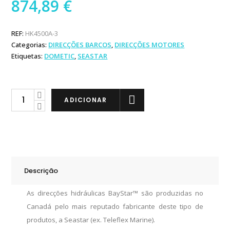
874,89
€
REF:
HK4500A-3
Categorias:
DIRECÇÕES BARCOS
,
DIRECÇÕES MOTORES
Etiquetas:
DOMETIC
,
SEASTAR
Seastar
ADICIONAR
Direção
Hidráulica
BayStar
Plus
quantity
Descrição
As direcções hidráulicas BayStar™ são produzidas no
Canadá pelo mais reputado fabricante deste tipo de
produtos, a Seastar (ex. Teleflex Marine).