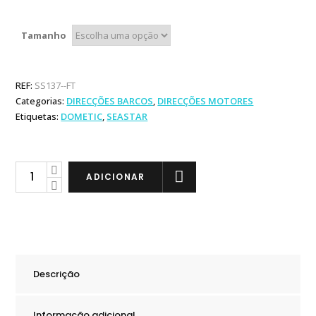
range:
309,99 €
through
Tamanho
399,99 €
REF:
SS137--FT
Categorias:
DIRECÇÕES BARCOS
,
DIRECÇÕES MOTORES
Etiquetas:
DOMETIC
,
SEASTAR
Seastar
ADICIONAR
Direção
Mecânica
Safe-
T
QC
Descrição
quantity
Informação adicional