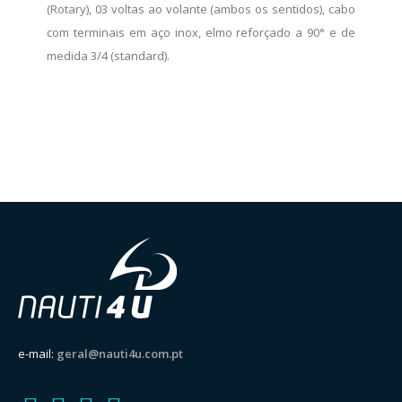
(Rotary), 03 voltas ao volante (ambos os sentidos), cabo
com terminais em aço inox, elmo reforçado a 90° e de
medida 3/4 (standard).
e-mail:
geral@nauti4u.com.pt