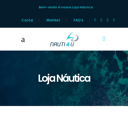
Bem-vindo à nossa Loja Náutica
Conta
Wishlist
FAQ’s
Loja Náutica