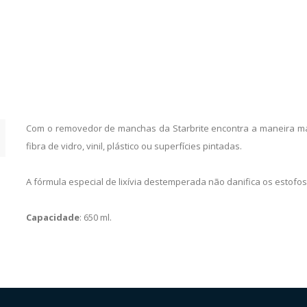
Com o removedor de manchas da Starbrite encontra a maneira mai
fibra de vidro, vinil, plástico ou superfícies pintadas.
A fórmula especial de lixívia destemperada não danifica os estofos o
Capacidade
: 650 ml.