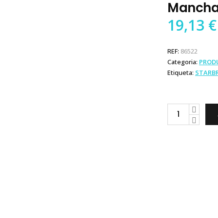
Manch
19,13
€
REF:
86522
Categoria:
PROD
Etiqueta:
STARBR
Starbrite
Removedor
de
Manchas
quantity