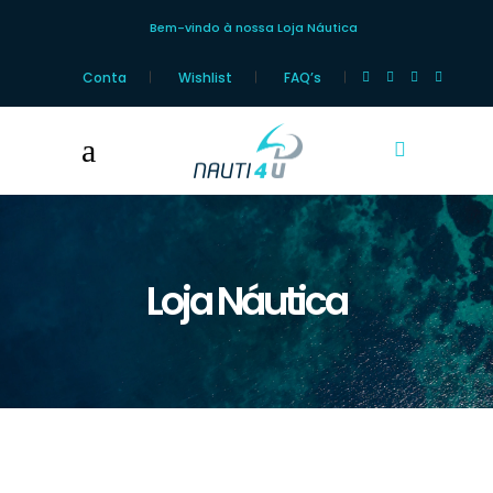
Bem-vindo à nossa Loja Náutica
Conta
Wishlist
FAQ’s
Loja Náutica