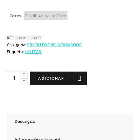
range:
2,17 €
through
Cores
2,20 €
REF:
99826 | 99827
Categoria:
PRODUTOS RELACIONADOS
Etiqueta:
LALIZAS
Lalizas
ADICIONAR
Suporte
Montagem
Store-
All
quantity
Descrição
Informação adicional