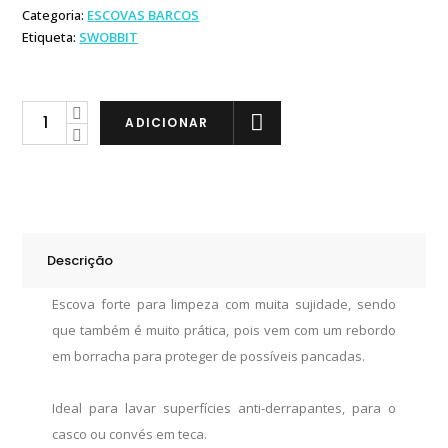
Categoria:
ESCOVAS BARCOS
Etiqueta:
SWOBBIT
Swobbit
ADICIONAR
Escova
Forte
quantity
Descrição
Escova forte para limpeza com muita sujidade, sendo
que também é muito prática, pois vem com um rebordo
em borracha para proteger de possíveis pancadas.
Ideal para lavar superfícies anti-derrapantes, para o
casco ou convés em teca.