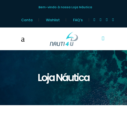
Bem-vindo à nossa Loja Náutica
Conta
Wishlist
FAQ’s
Loja Náutica