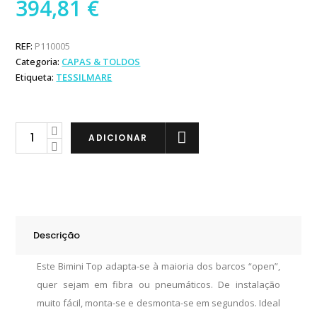
394,81
€
REF:
P110005
Categoria:
CAPAS & TOLDOS
Etiqueta:
TESSILMARE
Tessilmare
ADICIONAR
Toldo
Alumínio
185x175x110cm
quantity
Descrição
Este Bimini Top adapta-se à maioria dos barcos “open”,
quer sejam em fibra ou pneumáticos. De instalação
muito fácil, monta-se e desmonta-se em segundos. Ideal