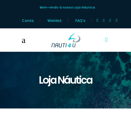
Bem-vindo à nossa Loja Náutica
Conta
Wishlist
FAQ’s
Loja Náutica