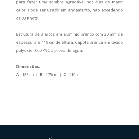
para fazer uma sombra agradável nos dias de maior
calor. Pode ser usado em andamento, não excedendo
os 33 Knots.
Estrutura de 3 arcos em alumínio branco com 20 mm de
espessura e 110 cm de altura. Capota branca em tecido
polyester 600 PVC à prova de água.
Dimensões
:
A
= 185cm |
B
= 175cm |
C
= 110cm