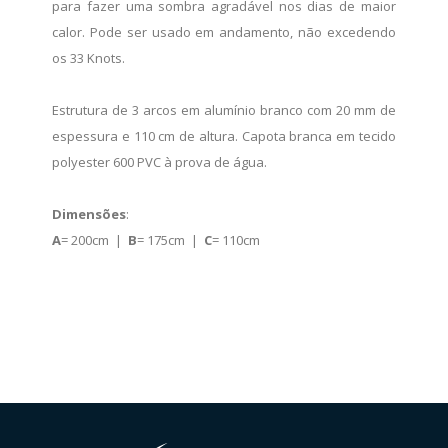
para fazer uma sombra agradável nos dias de maior
calor. Pode ser usado em andamento, não excedendo
os 33 Knots.
Estrutura de 3 arcos em alumínio branco com 20 mm de
espessura e 110 cm de altura. Capota branca em tecido
polyester 600 PVC à prova de água.
Dimensões
:
A
= 200cm |
B
= 175cm |
C
= 110cm