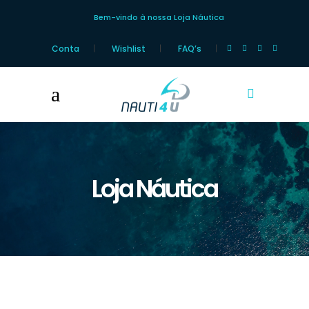
Bem-vindo à nossa Loja Náutica
Conta
Wishlist
FAQ’s
Loja Náutica