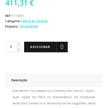
411,31
€
REF:
P110007
Categoria:
CAPAS & TOLDOS
Etiqueta:
TESSILMARE
Tessilmare
ADICIONAR
Toldo
Alumínio
200x175x110cm
quantity
Descrição
Este Bimini Top adapta-se à maioria dos barcos “open”,
quer sejam em fibra ou pneumáticos. De instalação
muito fácil, monta-se e desmonta-se em segundos. Ideal