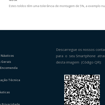
Estes toldos têm uma tolerância de montagem de 5%, a exemplo num
Descarregue os nossos conta
 Náuticos
para o seu Smartphone atra
 Gerais
desta imagem (Código QR):
r Encomenda
ação Técnica
uticas
de Privacidade