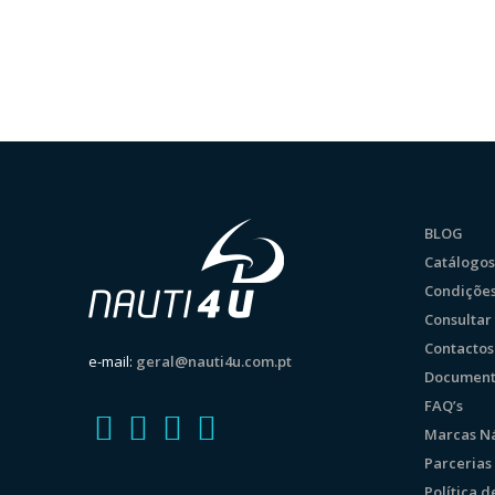
BLOG
Catálogos
Condições
Consulta
Contactos
e-mail:
geral@nauti4u.com.pt
Document
FAQ’s
Marcas Ná
Parcerias
Política 