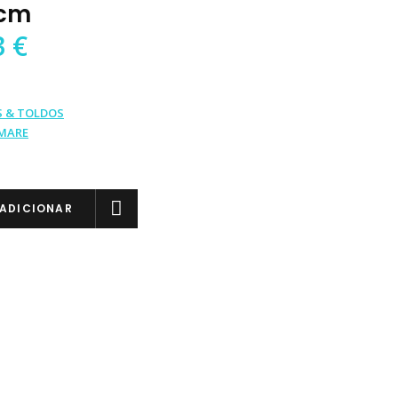
0cm
3
€
S & TOLDOS
LMARE
ADICIONAR