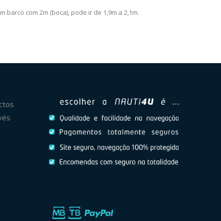
 barco com 2m (boca), pode ir de 1,9m a 2,1m.
ctos
vés