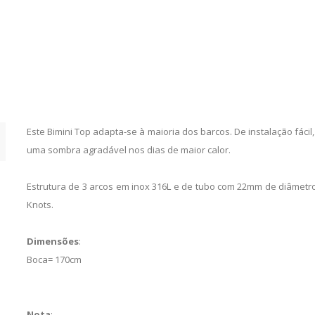
Este Bimini Top adapta-se à maioria dos barcos. De instalação fác
uma sombra agradável nos dias de maior calor.
Estrutura de 3 arcos em inox 316L e de tubo com 22mm de diâmet
Knots.
Dimensões
:
Boca= 170cm
Nota
: