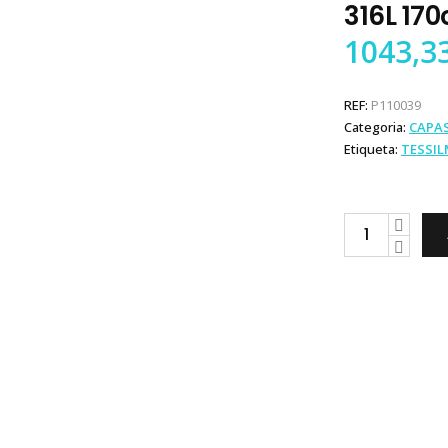
316L 17
1043,3
REF:
P110039
Categoria:
CAPA
Etiqueta:
TESSI
Tessilmare
Toldo
Inox
316L
170cm
quantity