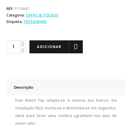
REF:
P110047
Categoria:
CAPAS & TOLDOS
Etiqueta:
TESSILMARE
Tessilmare
ADICIONAR
Toldo
Inox
316L
230cm
quantity
Descrição
Este Bimini Top adapta-se à maioria dos barcos. De
instalação fácil, monta-se e desmonta-se em segundos.
Ideal para fazer uma sombra agradável nos dias de
maior calor.