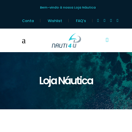
Bem-vindo à nossa Loja Náutica
Conta
Wishlist
FAQ’s
Loja Náutica