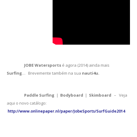
JOBE Watersports
é agora (2014) ainda mais
Surfing
… Brevemente também na sua
nauti4u.
Paddle Surfing
|
Bodyboard
|
Skimboard
– Veja
aqui o novo catálogo:
http://www.onlinepaper.nl/paper/JobeSports/SurfGuide2014