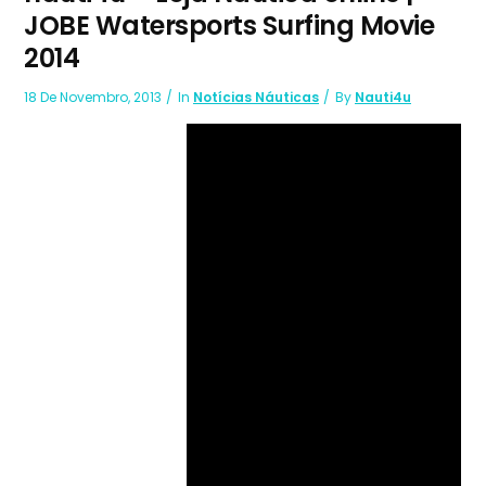
JOBE Watersports Surfing Movie
2014
18 De Novembro, 2013
In
Notícias Náuticas
By
Nauti4u