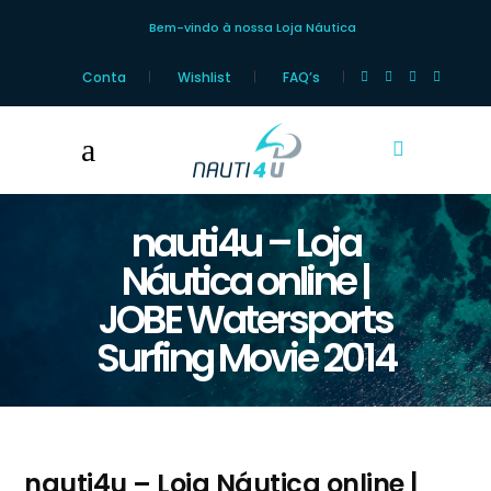
Bem-vindo à nossa Loja Náutica
Conta
Wishlist
FAQ’s
nauti4u – Loja
Náutica online |
JOBE Watersports
Surfing Movie 2014
nauti4u – Loja Náutica online |