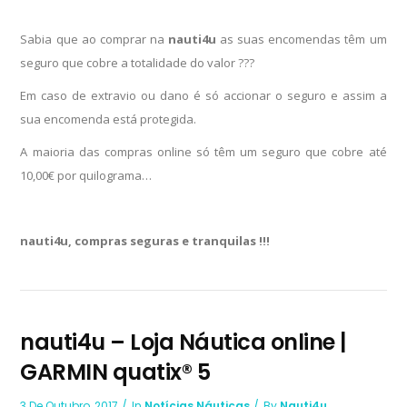
Sabia que ao comprar na
nauti4u
as suas encomendas têm um
seguro que cobre a totalidade do valor ???
Em caso de extravio ou dano é só accionar o seguro e assim a
sua encomenda está protegida.
A maioria das compras online só têm um seguro que cobre até
10,00€ por quilograma…
nauti4u, compras seguras e tranquilas !!!
nauti4u – Loja Náutica online |
GARMIN quatix® 5
3 De Outubro, 2017
In
Notícias Náuticas
By
Nauti4u