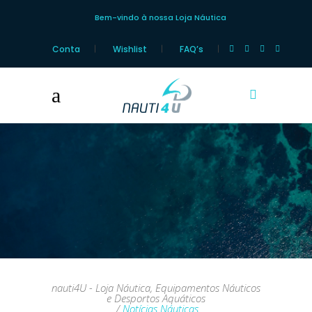
Bem-vindo à nossa Loja Náutica
Conta
Wishlist
FAQ’s
Notícias Náuticas
nauti4U - Loja Náutica, Equipamentos Náuticos
e Desportos Aquáticos
/
Notícias Náuticas