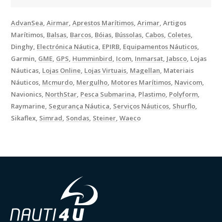
AdvanSea
Airmar
Aprestos Marítimos
Arimar
Artigos
Marítimos
Balsas
Barcos
Bóias
Bússolas
Cabos
Coletes
Dinghy
Electrónica Náutica
EPIRB
Equipamentos Náuticos
Garmin
GME
GPS
Humminbird
Icom
Inmarsat
Jabsco
Lojas
Náuticas
Lojas Online
Lojas Virtuais
Magellan
Materiais
Náuticos
Mcmurdo
Mergulho
Motores Marítimos
Navicom
Navionics
NorthStar
Pesca Submarina
Plastimo
Polyform
Raymarine
Segurança Náutica
Serviços Náuticos
Shurflo
Sikaflex
Simrad
Sondas
Steiner
Waeco