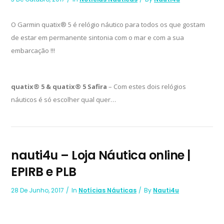
O Garmin quatix® 5 é relógio náutico para todos os que gostam
de estar em permanente sintonia com o mar e com a sua
embarcação !!!
quatix® 5 & quatix® 5 Safira
– Com estes dois relógios
náuticos é só escolher qual quer…
nauti4u – Loja Náutica online |
EPIRB e PLB
28 De Junho, 2017
In
Notícias Náuticas
By
Nauti4u