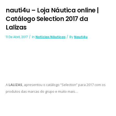
nauti4u – Loja Náutica online |
Catálogo Selection 2017 da
Lalizas
11 De Abril, 2017
In
Notícias Náuticas
By
Nauti4u
A
LALIZAS
, apresentou o catálogo “Selection” para 2017 com os
produtos das marcas do grupo e muito mais…