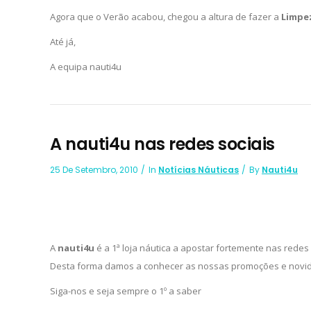
Agora que o Verão acabou, chegou a altura de fazer a
Limpe
Até já,
A equipa nauti4u
A nauti4u nas redes sociais
25 De Setembro, 2010
In
Notícias Náuticas
By
Nauti4u
A
nauti4u
é a 1ª loja náutica a apostar fortemente nas redes 
Desta forma damos a conhecer as nossas promoções e novi
Siga-nos e seja sempre o 1º a saber