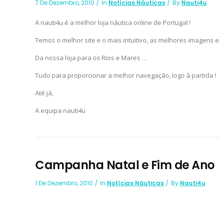
7 De Dezembro, 2010
In
Notícias Náuticas
By
Nauti4u
A nauti4u é a melhor loja náutica online de Portugal !
Temos o melhor site e o mais intuitivo, as melhores imagens 
Da nossa loja para os Rios e Mares …
Tudo para proporcionar a melhor navegação, logo à partida !
Até já,
A equipa nauti4u
Campanha Natal e Fim de Ano
1 De Dezembro, 2010
In
Notícias Náuticas
By
Nauti4u