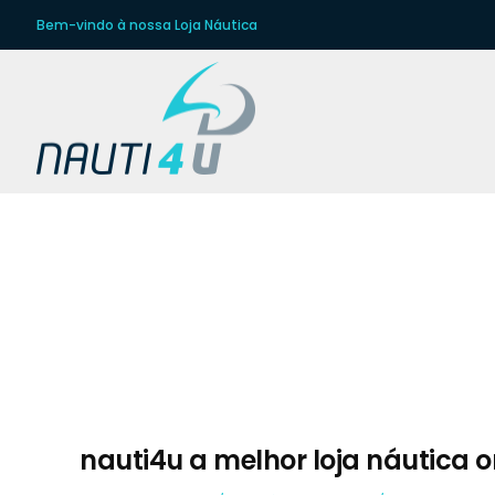
Bem-vindo à nossa Loja Náutica
Equipamentos NáuticosMarca
nauti4u a melhor loja náutica o