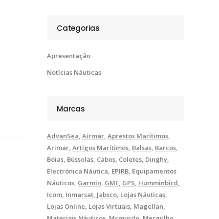
Categorias
Apresentação
Notícias Náuticas
Marcas
AdvanSea
Airmar
Aprestos Marítimos
Arimar
Artigos Marítimos
Balsas
Barcos
Bóias
Bússolas
Cabos
Coletes
Dinghy
Electrónica Náutica
EPIRB
Equipamentos
Náuticos
Garmin
GME
GPS
Humminbird
Icom
Inmarsat
Jabsco
Lojas Náuticas
Lojas Online
Lojas Virtuais
Magellan
Materiais Náuticos
Mcmurdo
Mergulho