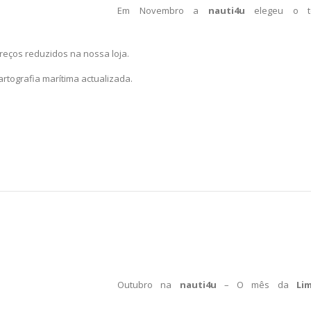
Em Novembro a
nauti4u
elegeu o 
reços reduzidos na nossa loja.
tografia marítima actualizada.
Outubro na
nauti4u
– O mês da
Li