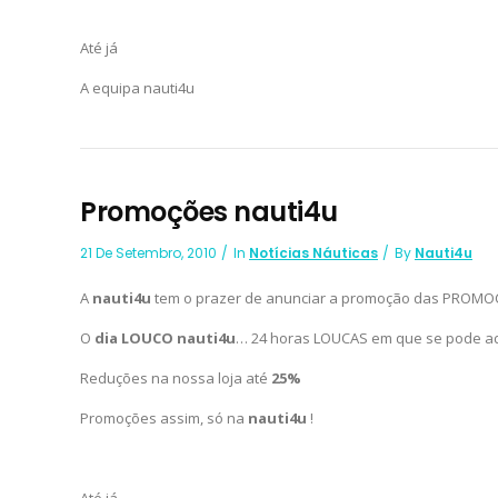
Até já
A equipa nauti4u
Promoções nauti4u
21 De Setembro, 2010
In
Notícias Náuticas
By
Nauti4u
A
nauti4u
tem o prazer de anunciar a promoção das PROMO
O
dia LOUCO nauti4u
… 24 horas LOUCAS em que se pode adqu
Reduções na nossa loja até
25%
Promoções assim, só na
nauti4u
!