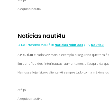
Até já
A equipa nauti4u
Notícias nauti4u
14 De Setembro, 2010
In
Notícias Náuticas
By
Nauti4u
A
nauti4u
é cada vez mais o exemplo a seguir no que toca às 
Em benefício dos (inter)nautas, aumentamos a fasquia da qua
Na nossa loja (site) o cliente vê sempre tudo com a máxima qu
Até já,
A equipa nauti4u