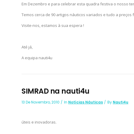
Em Dezembro e para celebrar esta quadra festiva o nosso te
Temos cerca de 90 artigos náuticos variados e tudo a preços 
Visite-nos, estamos à sua espera !
Até já,
A equipa nauti4u
SIMRAD na nauti4u
13 De Novembro, 2010
In
Notícias Náuticas
By
Nauti4u
úteis e inovadoras.