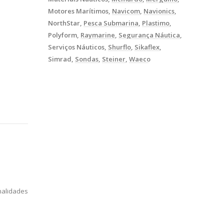
Motores Marítimos
Navicom
Navionics
NorthStar
Pesca Submarina
Plastimo
Polyform
Raymarine
Segurança Náutica
Serviços Náuticos
Shurflo
Sikaflex
Simrad
Sondas
Steiner
Waeco
alidades