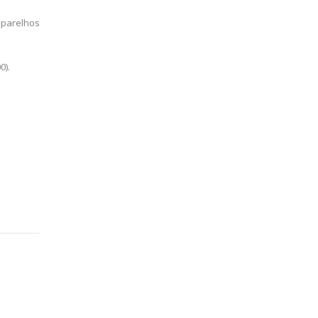
aparelhos
0).