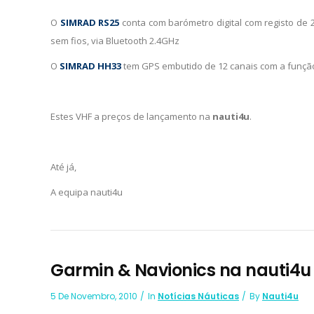
O
SIMRAD RS25
conta com barómetro digital com registo de 
sem fios, via Bluetooth 2.4GHz
O
SIMRAD HH33
tem GPS embutido de 12 canais com a função d
Estes VHF a preços de lançamento na
nauti4u
.
Até já,
A equipa nauti4u
Garmin & Navionics na nauti4u
5 De Novembro, 2010
In
Notícias Náuticas
By
Nauti4u