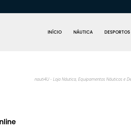
INÍCIO
NÁUTICA
DESPORTOS
nauti4U - Loja Náutica, Equipamentos Náuticos e D
nline