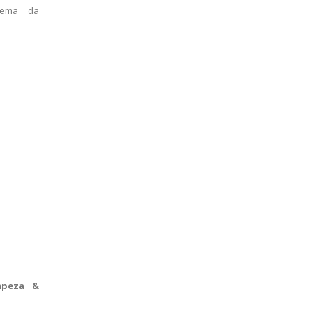
tema da
mpeza &