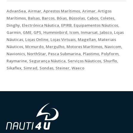
AdvanSea
Airmar
Aprestos Marítimos
Arimar
Artigos
Marítimos
Balsas
Barcos
Bóias
Bússolas
Cabos
Coletes
Dinghy
Electrónica Náutica
EPIRB
Equipamentos Náuticos
Garmin
GME
GPS
Humminbird
Icom
Inmarsat
Jabsco
Lojas
Náuticas
Lojas Online
Lojas Virtuais
Magellan
Materiais
Náuticos
Mcmurdo
Mergulho
Motores Marítimos
Navicom
Navionics
NorthStar
Pesca Submarina
Plastimo
Polyform
Raymarine
Segurança Náutica
Serviços Náuticos
Shurflo
Sikaflex
Simrad
Sondas
Steiner
Waeco