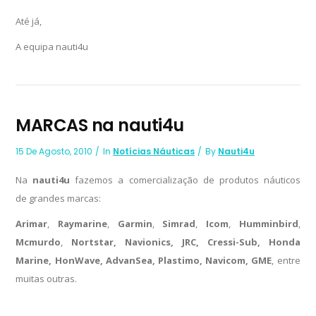
Até já,
A equipa nauti4u
MARCAS na nauti4u
15 De Agosto, 2010
In
Notícias Náuticas
By
Nauti4u
Na
nauti4u
fazemos a comercialização de produtos náuticos
de grandes marcas:
Arimar
,
Raymarine
,
Garmin
,
Simrad
,
Icom
,
Humminbird
,
Mcmurdo
,
Nortstar, Navionics, JRC, Cressi-Sub, Honda
Marine, HonWave, AdvanSea, Plastimo, Navicom, GME
, entre
muitas outras.