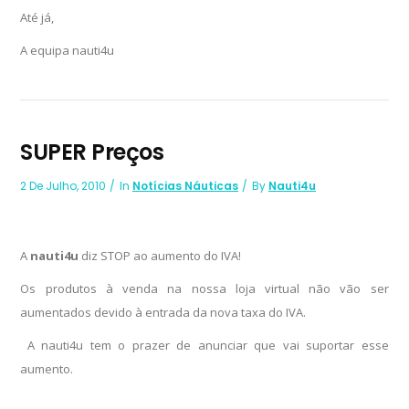
Até já,
A equipa nauti4u
SUPER Preços
2 De Julho, 2010
In
Notícias Náuticas
By
Nauti4u
A
nauti4u
diz STOP ao aumento do IVA!
Os produtos à venda na nossa loja virtual não vão ser
aumentados devido à entrada da nova taxa do IVA.
A nauti4u tem o prazer de anunciar que vai suportar esse
aumento.