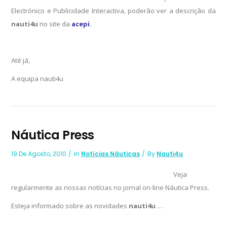
Electrónico e Publicidade Interactiva, poderão ver a descrição da
nauti4u
no site da
acepi
.
Até já,
A equipa nauti4u
Náutica Press
19 De Agosto, 2010
In
Notícias Náuticas
By
Nauti4u
Veja
regularmente as nossas notícias no jornal on-line Náutica Press.
Esteja informado sobre as novidades
nauti4u
…