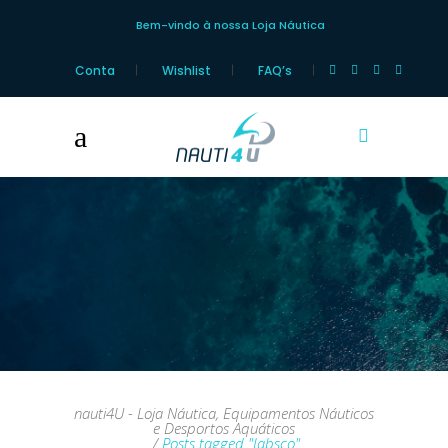
Bem-vindo à nossa Loja Náutica
Conta
Wishlist
FAQ’s
JabscoMarca
nauti4U - Loja Náutica, Equipamentos Náuticos
e Desportos Aquáticos
/
Posts tagged "Jabsco"