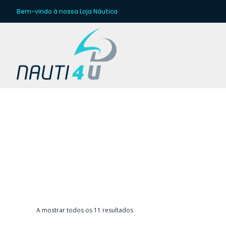
Bem-vindo à nossa Loja Náutica
ACE
Ordenado
A mostrar todos os 11 resultados