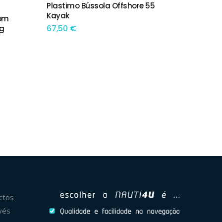
Plastimo Bússola Offshore 55
ADICIONAR
Kayak
Com
67,50
€
Kg
ctos
vés