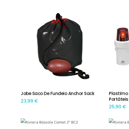
por
preço:
menor
para
maior
Jobe Saco De Fundeio Anchor Sack
Plastimo
ADICIONAR
ADIC
Portáteis
23,99
€
25,90
€
This product has multiple variants. The options may be chosen on the product page