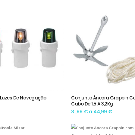
This product has multiple variants. The options may be chosen on the product page
 Luzes De Navegação
Conjunto Âncora Grappin 
IONAR
TEM OPÇÕES
Cabo De 1,5 A 3,2Kg
Preço
31,99
€
a
44,99
€
range:
31,99 €