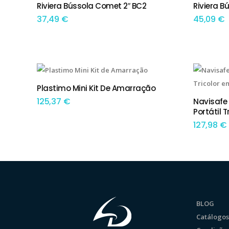
Riviera Bússola Comet 2″ BC2
Riviera B
ADICIONAR
TEM
37,49
€
45,09
€
Plastimo Mini Kit De Amarração
ADICIONAR
125,37
€
Navisafe
ADIC
Portátil T
127,98
€
BLOG
Catálogos