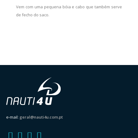
Vem com uma pequena bóia e cabo que também serve
de fecho do saco.
e-mail:
geral@nauti4u.com.pt