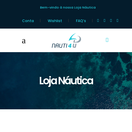
Bem-vindo à nossa Loja Náutica
Conta
Wishlist
FAQ’s
Loja Náutica