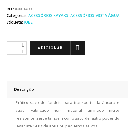
REF:
400014003
Categorias:
ACESSÓRIOS KAYAKS
,
ACESSÓRIOS MOTA ÁGUA
Etiqueta:
JOBE
Jobe
ADICIONAR
Saco
de
Fundeio
Anchor
Sack
Descrição
quantity
Prático saco de fundeio para transporte da âncora e
cabo. Fabricado num material laminado muito
resistente, serve também como saco de lastro podendo
levar até 14 Kg de areia ou pequenos seixos.