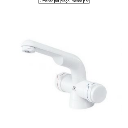
por
preço:
menor
para
maior