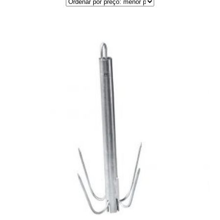
por
preço:
menor
para
maior