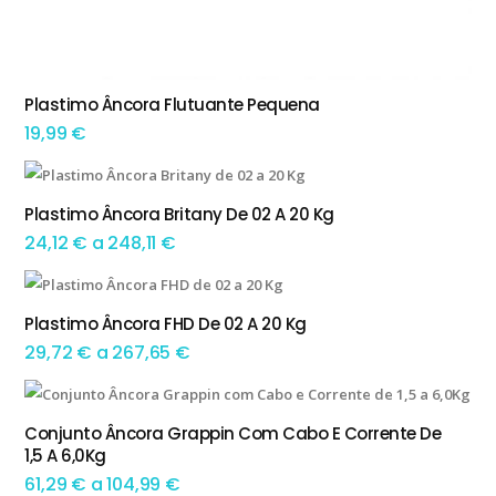
Plastimo Âncora Flutuante Pequena
ADICIONAR
19,99
€
This product has multiple variants. The options may be chosen on the product page
Plastimo Âncora Britany De 02 A 20 Kg
TEM OPÇÕES
Preço
24,12
€
a
248,11
€
range:
This product has multiple variants. The options may be chosen on the product page
24,12 €
Plastimo Âncora FHD De 02 A 20 Kg
TEM OPÇÕES
through
Preço
29,72
€
a
267,65
€
248,11 €
range:
This product has multiple variants. The options may be chosen on the product page
29,72 €
Conjunto Âncora Grappin Com Cabo E Corrente De
TEM OPÇÕES
1,5 A 6,0Kg
through
Preço
61,29
€
a
104,99
€
267,65 €