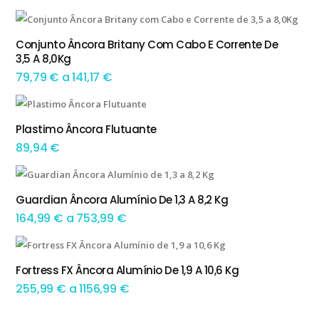
range:
This product has multiple variants. The options may be chosen on the product page
61,29 €
Conjunto Âncora Britany Com Cabo E Corrente De
TEM OPÇÕES
3,5 A 8,0Kg
through
Preço
79,79
€
a
141,17
€
104,99 €
range:
79,79 €
Plastimo Âncora Flutuante
ADICIONAR
through
89,94
€
141,17 €
This product has multiple variants. The options may be chosen on the product page
Guardian Âncora Alumínio De 1,3 A 8,2 Kg
TEM OPÇÕES
Preço
164,99
€
a
753,99
€
range:
This product has multiple variants. The options may be chosen on the product page
164,99 €
Fortress FX Âncora Alumínio De 1,9 A 10,6 Kg
TEM OPÇÕES
through
Preço
255,99
€
a
1156,99
€
753,99 €
range: