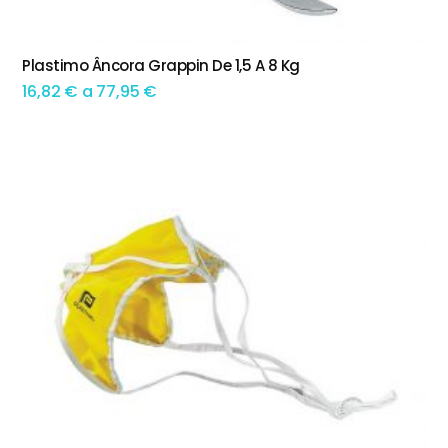
This product has multiple variants. The options may be chosen on the product page
Plastimo Âncora Grappin De 1,5 A 8 Kg
TEM OPÇÕES
Preço
16,82
€
a
77,95
€
range:
16,82 €
through
77,95 €