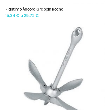
This product has multiple variants. The options may be chosen on the product page
Plastimo Âncora Grappin Rocha
TEM OPÇÕES
Preço
15,34
€
a
25,72
€
range:
15,34 €
through
25,72 €