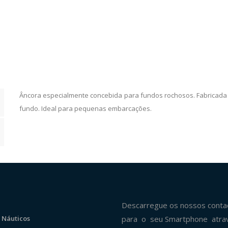
Âncora especialmente concebida para fundos rochosos. Fabricada 
fundo. Ideal para pequenas embarcações.
Descarregue os nossos conta
 Náuticos
para o seu Smartphone atra