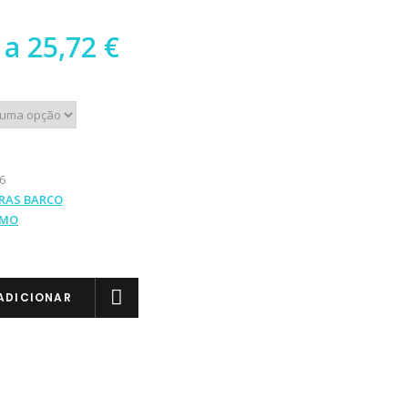
Preço
a
25,72
€
range:
15,34 €
through
25,72 €
6
RAS BARCO
IMO
ADICIONAR