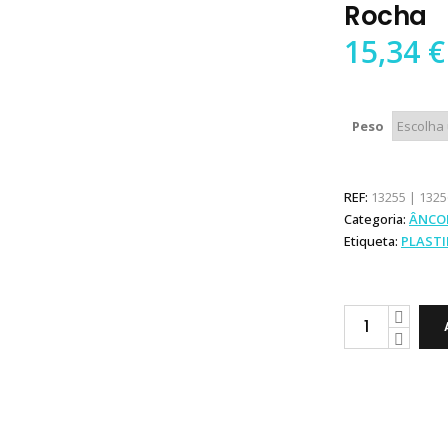
Rocha
15,34
€
Peso
REF:
13255 | 1325
Categoria:
ÂNCO
Etiqueta:
PLAST
Plastimo
Âncora
Grappin
Rocha
quantity