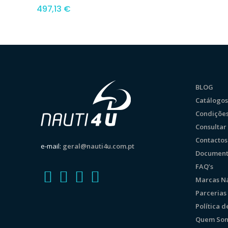
497,13
€
BLOG
Catálogos
Condições
Consulta
Contactos
e-mail:
geral@nauti4u.com.pt
Document
FAQ’s
Marcas Ná
Parcerias
Política 
Quem So