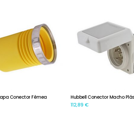
Capa Conector Fêmea
Hubbell Conector Macho Plás
IONAR
ADICIONAR
112,89
€