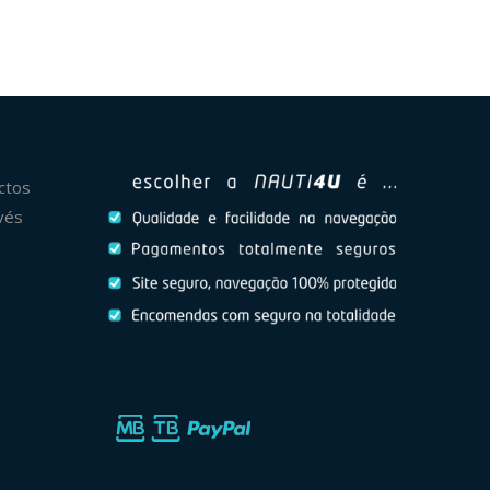
ctos
vés