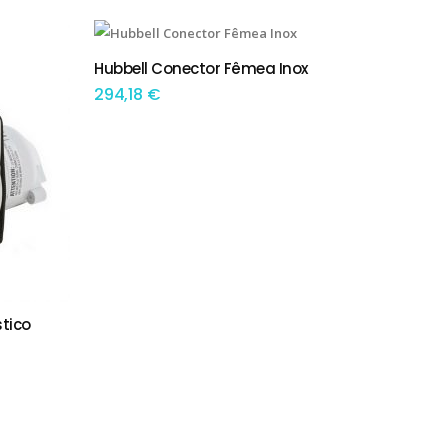
Hubbell Conector Fêmea Inox
ADICIONAR
294,18
€
tico