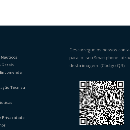
Descarregue os nossos conta
 Náuticos
para o seu Smartphone atra
 Gerais
desta imagem (Código QR):
r Encomenda
ação Técnica
uticas
de Privacidade
mos