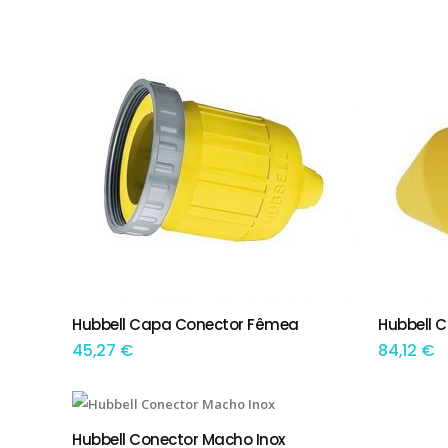
por
preço:
menor
para
maior
Hubbell Capa Conector Fêmea
Hubbell 
ADICIONAR
ADIC
45,27
€
84,12
€
Hubbell Conector Macho Inox
ADICIONAR