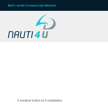
Bem-vindo à nossa Loja Náutica
FI
Ordenado
A mostrar todos os 5 resultados