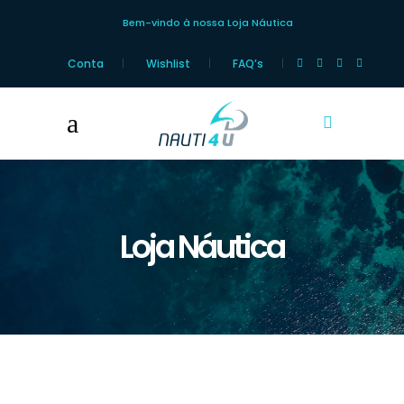
Bem-vindo à nossa Loja Náutica
Conta
Wishlist
FAQ’s
Loja Náutica