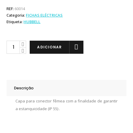
REF:
60014
Categoria:
FICHAS ELÉCTRICAS
Etiqueta:
HUBBELL
Hubbell
ADICIONAR
Capa
Conector
Fêmea
quantity
Descrição
Capa para conector fêmea com a finalidade de garantir
a estanquicidade (IP 55) .