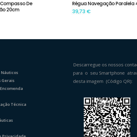
 Compasso De
Régua Navegação Paralela
IONAR
ADICIONAR
ão 20cm
39,73
€
Descarregue os nossos conta
 Náuticos
para o seu Smartphone atra
 Gerais
desta imagem (Código QR):
r Encomenda
ação Técnica
uticas
de Privacidade