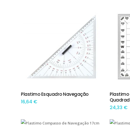
por
preço:
menor
para
maior
Plastimo Esquadro Navegação
Plastimo
ADICIONAR
ADIC
Quadrad
16,64
€
24,33
€