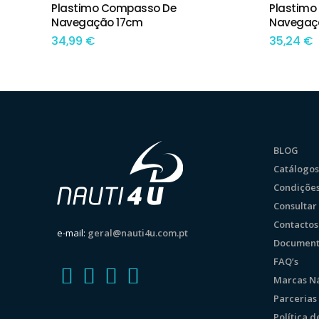
Plastimo Compasso De
Plastimo
ADICIONAR
ADIC
Navegação 17cm
Navegaç
34,99
€
35,24
€
BLOG
Catálogos
Condições
Consulta
Contactos
e-mail:
geral@nauti4u.com.pt
Document
FAQ’s
Marcas Ná
Parcerias
Política 