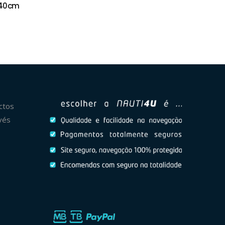
 40cm
ctos
vés