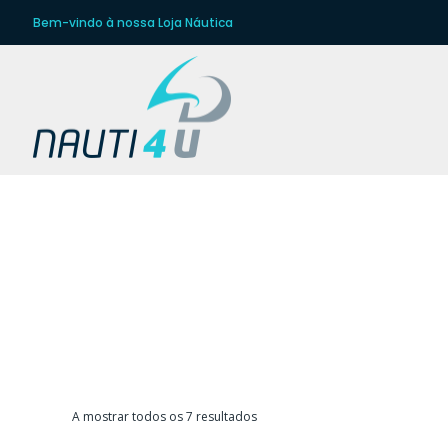
Bem-vindo à nossa Loja Náutica
INSTR
Ordenado
A mostrar todos os 7 resultados