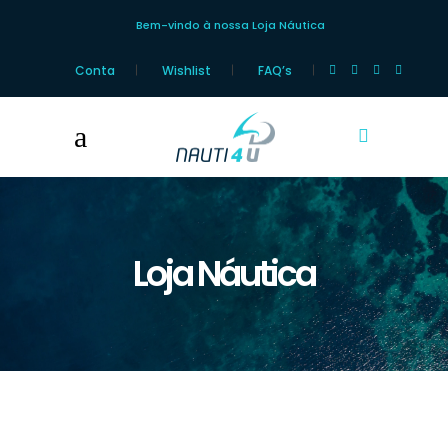
Bem-vindo à nossa Loja Náutica
Conta
Wishlist
FAQ’s
Loja Náutica