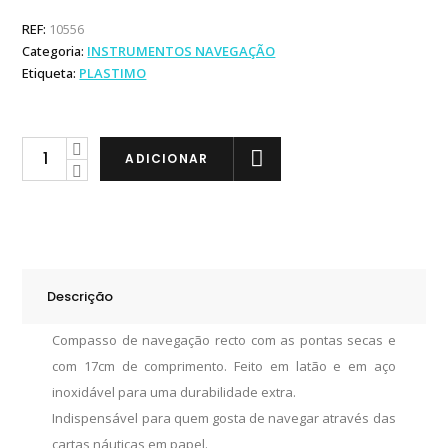
REF:
10556
Categoria:
INSTRUMENTOS NAVEGAÇÃO
Etiqueta:
PLASTIMO
Plastimo
ADICIONAR
Compasso
de
Navegação
17cm
quantity
Descrição
Compasso de navegação recto com as pontas secas e
com 17cm de comprimento. Feito em latão e em aço
inoxidável para uma durabilidade extra.
Indispensável para quem gosta de navegar através das
cartas náuticas em papel.