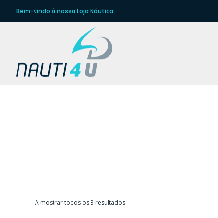
Bem-vindo à nossa Loja Náutica
ANT
Ordenado
A mostrar todos os 3 resultados