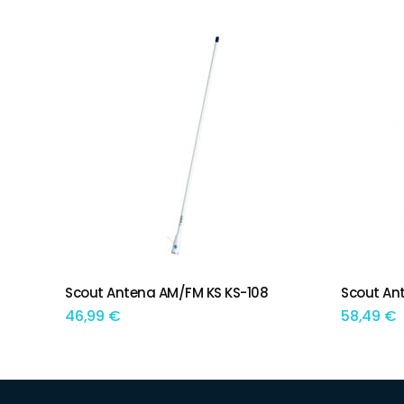
por
preço:
menor
para
maior
Scout Antena AM/FM KS KS-108
Scout An
ADICIONAR
ADIC
46,99
€
58,49
€