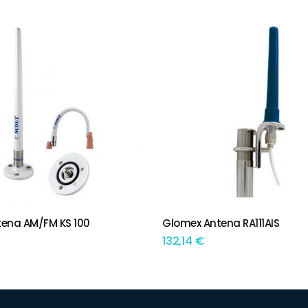
tena AM/FM KS 100
Glomex Antena RA111AIS
IONAR
ADICIONAR
132,14
€