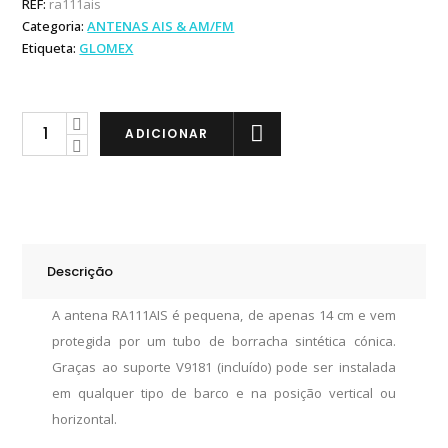
REF:
ra111ais
Categoria:
ANTENAS AIS & AM/FM
Etiqueta:
GLOMEX
Glomex
ADICIONAR
Antena
RA111AIS
quantity
Descrição
A antena RA111AIS é pequena, de apenas 14 cm e vem
protegida por um tubo de borracha sintética cónica.
Graças ao suporte V9181 (incluído) pode ser instalada
em qualquer tipo de barco e na posição vertical ou
horizontal.