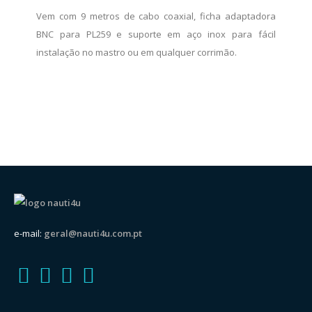
Vem com 9 metros de cabo coaxial, ficha adaptadora
BNC para PL259 e suporte em aço inox para fácil
instalação no mastro ou em qualquer corrimão.
e-mail:
geral@nauti4u.com.pt