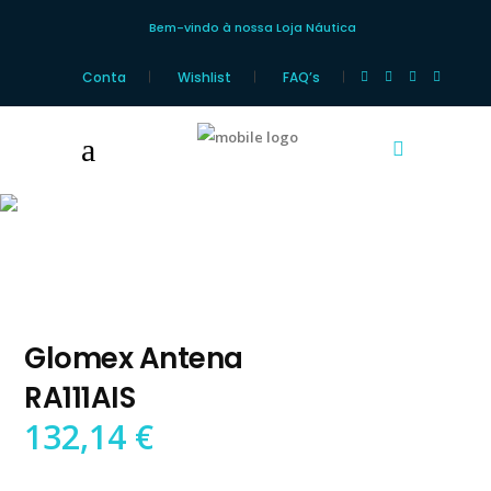
Bem-vindo à nossa Loja Náutica
Conta
Wishlist
FAQ’s
Loja Náutica
Glomex Antena
RA111AIS
132,14
€