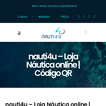
Bem-vindo à nossa Loja Náutica
Conta
Wishlist
FAQ’s
nauti4u – Loja
Náutica online |
Código QR
nauti4u – Loja Náutica online |