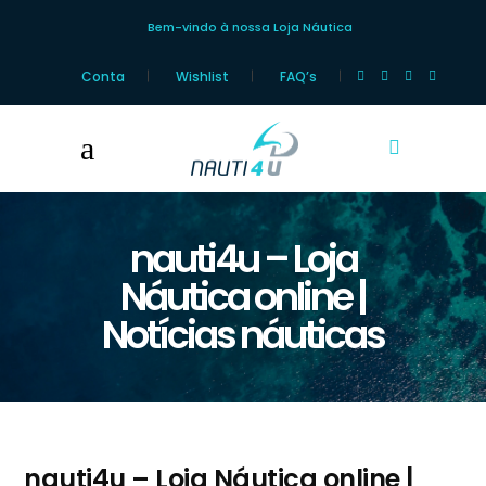
Bem-vindo à nossa Loja Náutica
Conta
Wishlist
FAQ’s
nauti4u – Loja
Náutica online |
Notícias náuticas
nauti4u – Loja Náutica online |