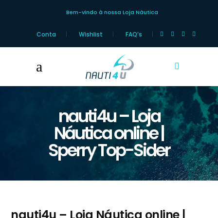
Bem-vindo à nossa Loja Náutica
Conta
Wishlist
FAQ’s
nauti4u – Loja
Náutica online |
Sperry Top-Sider
nauti4u – Loja Náutica online |